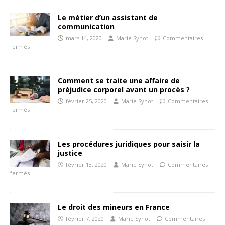
Le métier d’un assistant de
communication
mars 14, 2020
Marie Synot
Commentaires
fermés
Comment se traite une affaire de
préjudice corporel avant un procès ?
février 25, 2020
Marie Synot
Commentaires
fermés
Les procédures juridiques pour saisir la
justice
février 13, 2020
Marie Synot
Commentaires
fermés
Le droit des mineurs en France
février 7, 2020
Marie Synot
Commentaires