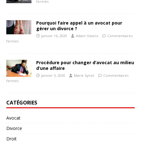
fermés
Pourquoi faire appel à un avocat pour
gérer un divorce ?
janvier 16, 2020
Adam Owens
Commentaires
fermés
Procédure pour changer d’avocat au milieu
d’une affaire
janvier 5, 2020
Marie Synot
Commentaires
fermés
CATÉGORIES
Avocat
Divorce
Droit