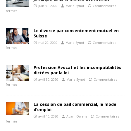
juin 30, 2020
Marie Synot
Commentaires
fermés
Le divorce par consentement mutuel en
Suisse
mai 22, 2020
Marie Synot
Commentaires
fermés
Profession Avocat et les incompatibilités
dictées par la loi
avril 30, 2020
Marie Synot
Commentaires
fermés
La cession de bail commercial, le mode
d’emploi
avril 10, 2020
Adam Owens
Commentaires
fermés