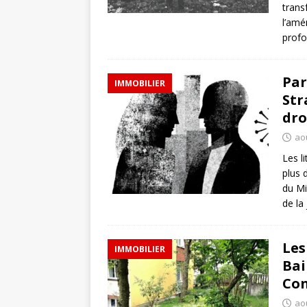
trans
l’amé
profo
Par
IMMOBILIER
Str
dro
ao
Les l
plus 
du Mi
de la
Les
IMMOBILIER
Bai
Co
aoû