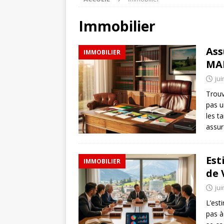
Immobilier
Ass
IMMOBILIER
MAI
jui
Trouv
pas u
les t
assur
Est
IMMOBILIER
de 
jui
L’est
pas à