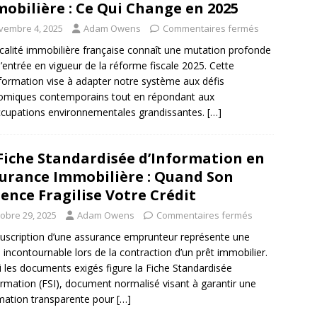
obilière : Ce Qui Change en 2025
vembre 4, 2025
Adam Owens
Commentaires fermés
scalité immobilière française connaît une mutation profonde
l’entrée en vigueur de la réforme fiscale 2025. Cette
formation vise à adapter notre système aux défis
omiques contemporains tout en répondant aux
cupations environnementales grandissantes.
[…]
Fiche Standardisée d’Information en
urance Immobilière : Quand Son
ence Fragilise Votre Crédit
tobre 29, 2025
Adam Owens
Commentaires fermés
uscription d’une assurance emprunteur représente une
 incontournable lors de la contraction d’un prêt immobilier.
 les documents exigés figure la Fiche Standardisée
ormation (FSI), document normalisé visant à garantir une
mation transparente pour
[…]