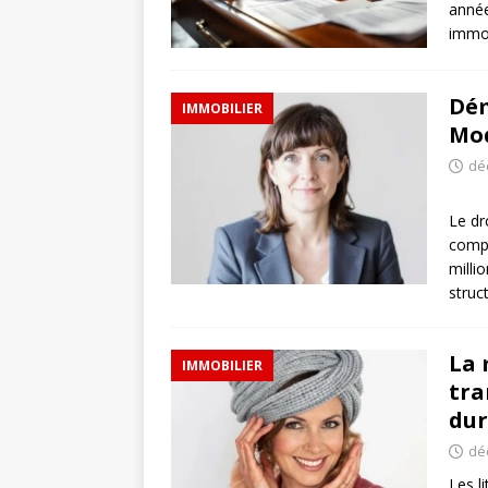
année
immob
Dém
IMMOBILIER
Mo
dé
Le dr
compl
milli
struc
La 
IMMOBILIER
tra
dur
dé
Les l