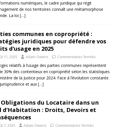
formations numériques, le cadre juridique qui régit
nagement de nos territoires connaît une métamorphose
nde. La loi
[…]
ties communes en copropriété :
atégies juridiques pour défendre vos
its d’usage en 2025
ût 11, 2025
Adam Owens
Commentaires fermés
itiges relatifs à l’usage des parties communes représentent
de 30% des contentieux en copropriété selon les statistiques
nistère de la Justice pour 2024. Face à l’évolution constante
 jurisprudence et aux
[…]
 Obligations du Locataire dans un
l d’Habitation : Droits, Devoirs et
nséquences
t 7, 2025
Adam Owens
Commentaires fermés