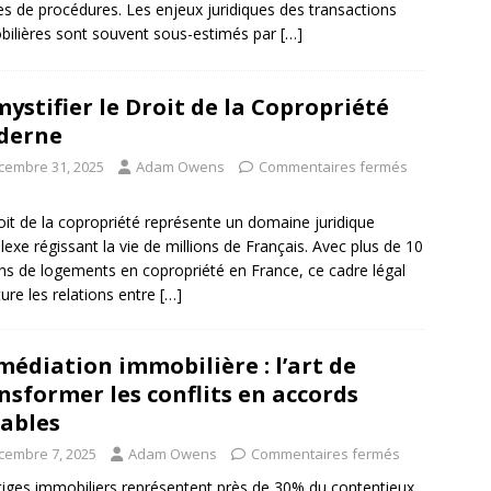
s de procédures. Les enjeux juridiques des transactions
ilières sont souvent sous-estimés par
[…]
ystifier le Droit de la Copropriété
derne
cembre 31, 2025
Adam Owens
Commentaires fermés
oit de la copropriété représente un domaine juridique
exe régissant la vie de millions de Français. Avec plus de 10
ons de logements en copropriété en France, ce cadre légal
ture les relations entre
[…]
médiation immobilière : l’art de
nsformer les conflits en accords
ables
cembre 7, 2025
Adam Owens
Commentaires fermés
itiges immobiliers représentent près de 30% du contentieux