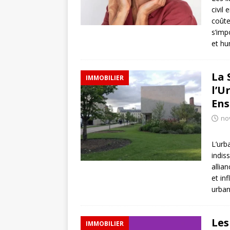
civil
coûte
s’imp
et hu
La 
IMMOBILIER
l’U
Ens
no
L’urb
indis
allia
et in
urban
Les
IMMOBILIER