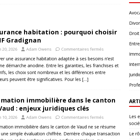
Avoc
Divo
urance habitation : pourquoi choisir
Droit
F Gradignan
Entre
n 20, 2026
Adam Owens
Commentaires fermés
Immob
er une assurance habitation adaptée à ses besoins n’est
Inter
ne démarche anodine. Entre les garanties, les franchises et
arifs, les choix sont nombreux et les différences entre
Jurid
eurs peuvent être significatives. Pour les
[…]
Profe
imation immobilière dans le canton
ART
Vaud : enjeux juridiques clés
Les e
n 10, 2026
Adam Owens
Commentaires fermés
socié
imation immobilière dans le canton de Vaud ne se résume
 une simple évaluation chiffrée. Derrière chaque transaction
Le rô