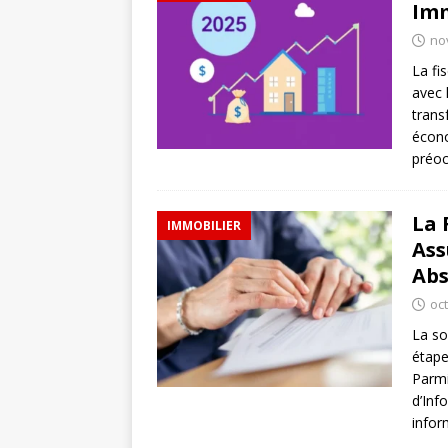
Imm
no
La fi
avec 
trans
écon
préoc
La 
IMMOBILIER
Ass
Abs
oc
La so
étape
Parmi
d’Inf
infor