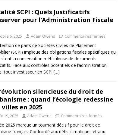
calité SCPI : Quels Justificatifs
server pour l’Administration Fiscale
tobre 6, 2025
Adam Owens
Commentaires fermés
tention de parts de Sociétés Civiles de Placement
ilier (SCPI) implique des obligations fiscales spécifiques qui
sitent la conservation méticuleuse de documents
ficatifs. Face aux contrôles potentiels de l’administration
le, tout investisseur en SCPI
[…]
révolution silencieuse du droit de
rbanisme : quand l’écologie redessine
 villes en 2025
ût 19, 2025
Adam Owens
Commentaires fermés
ée 2025 marque un tournant décisif pour le droit de
anisme français. Confronté aux défis climatiques et aux