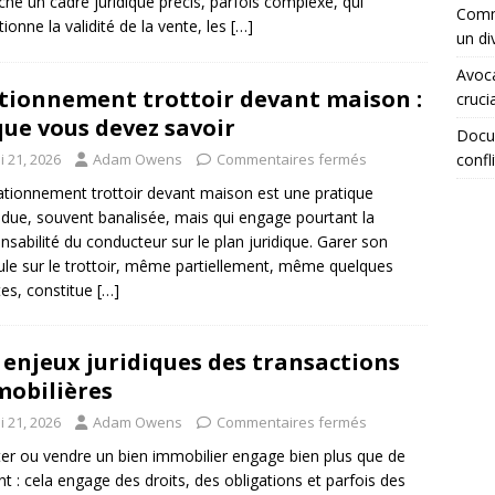
che un cadre juridique précis, parfois complexe, qui
Comme
tionne la validité de la vente, les
[…]
un di
Avoca
tionnement trottoir devant maison :
crucia
que vous devez savoir
Docum
confli
i 21, 2026
Adam Owens
Commentaires fermés
ationnement trottoir devant maison est une pratique
due, souvent banalisée, mais qui engage pourtant la
nsabilité du conducteur sur le plan juridique. Garer son
ule sur le trottoir, même partiellement, même quelques
es, constitue
[…]
 enjeux juridiques des transactions
obilières
i 21, 2026
Adam Owens
Commentaires fermés
er ou vendre un bien immobilier engage bien plus que de
ent : cela engage des droits, des obligations et parfois des