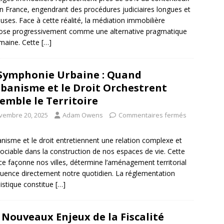
 en France, engendrant des procédures judiciaires longues et
uses. Face à cette réalité, la médiation immobilière
ose progressivement comme une alternative pragmatique
maine. Cette
[…]
Symphonie Urbaine : Quand
rbanisme et le Droit Orchestrent
emble le Territoire
vembre 20, 2025
Adam Owens
Commentaires fermés
anisme et le droit entretiennent une relation complexe et
sociable dans la construction de nos espaces de vie. Cette
nce façonne nos villes, détermine l’aménagement territorial
fluence directement notre quotidien. La réglementation
istique constitue
[…]
 Nouveaux Enjeux de la Fiscalité