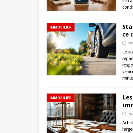
se ca
condi
Sta
IMMOBILIER
ce 
ma
Le st
répan
respo
véhic
minut
Les
IMMOBILIER
imm
ma
Achet
l’arg