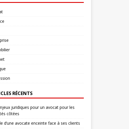
at
rce
prise
ilier
net
ique
ssion
ICLES RÉCENTS
njeux juridiques pour un avocat pour les
tés côtées
le d’une avocate enceinte face à ses clients