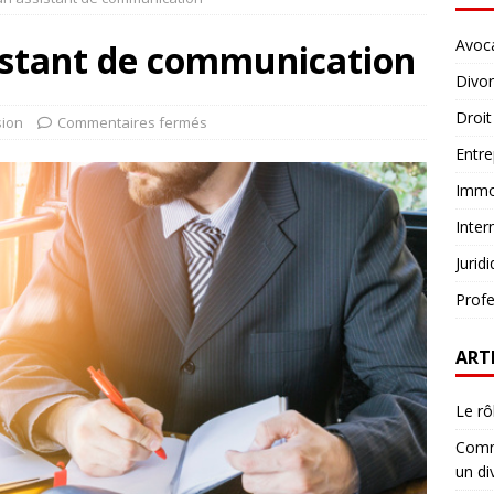
Avoc
sistant de communication
Divo
Droit
sion
Commentaires fermés
Entre
Immob
Inter
Jurid
Profe
ART
Le rô
Comme
un di