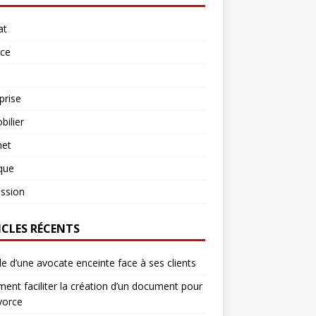
at
rce
prise
ilier
net
ique
ssion
ICLES RÉCENTS
le d’une avocate enceinte face à ses clients
nt faciliter la création d’un document pour
vorce