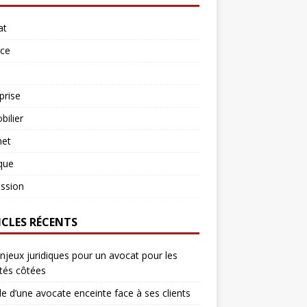
at
rce
prise
ilier
net
ique
ssion
ICLES RÉCENTS
njeux juridiques pour un avocat pour les
tés côtées
le d’une avocate enceinte face à ses clients