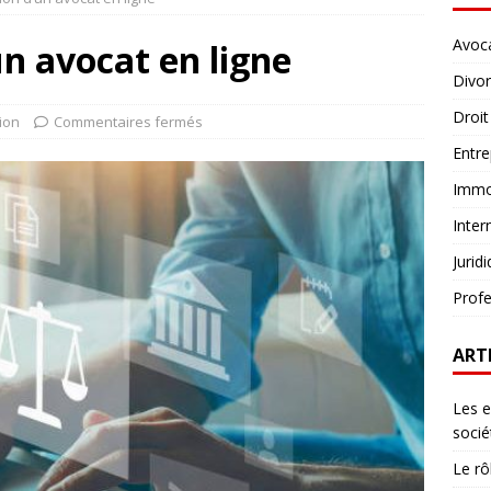
Avoc
un avocat en ligne
Divo
Droit
ion
Commentaires fermés
Entre
Immob
Inter
Jurid
Profe
ART
Les e
socié
Le rô