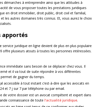
 les démarches à entreprendre ainsi que les attitudes à
pacité de vous proposer toutes les prestations juridiques
 en droit immobilier, droit public, droit civil et familial,
nal et les autres domaines très connus. Et, vous aurez le choix
ialisés.
s apportés
 service juridique en ligne devient de plus en plus populaire
il offre plusieurs atouts à toutes les personnes intéressées.
stance immédiate sans besoin de se déplacer chez vous. Il
erné et il va tout de suite répondre à vos différentes
 permet de gagner du temps.
légal accessible à tout instant c’est-à-dire que les avocats en
24 et 7 j sur 7 par téléphone ou par email.
cupe de votre dossier est un avocat compétent et expert dans
 grande connaissance de toute
l’actualité juridique
.
es avocats en ligne sont tenus de se conformer aux règles