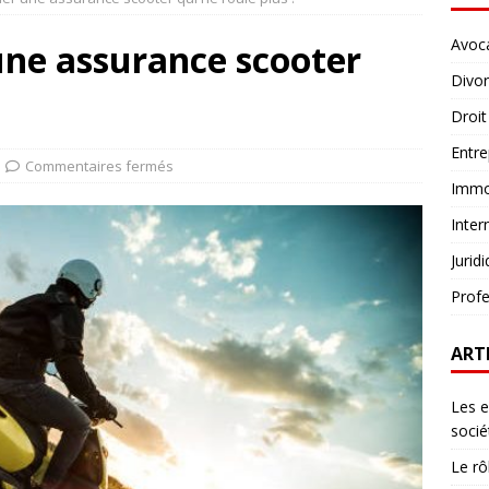
Avoc
une assurance scooter
Divo
Droit
Entre
Commentaires fermés
Immob
Inter
Jurid
Profe
ART
Les e
socié
Le rô