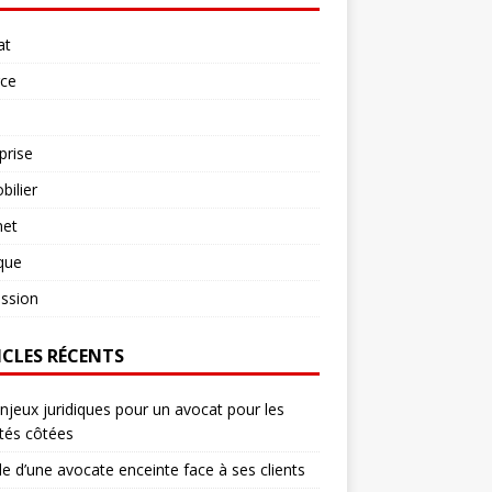
at
rce
prise
ilier
net
ique
ssion
ICLES RÉCENTS
njeux juridiques pour un avocat pour les
tés côtées
le d’une avocate enceinte face à ses clients