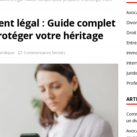
Avoc
nt légal : Guide complet
Divo
rotéger votre héritage
Droit
Entre
uridique
Commentaires fermés
Immob
Inter
Jurid
Profe
ART
Comme
un di
Avoca