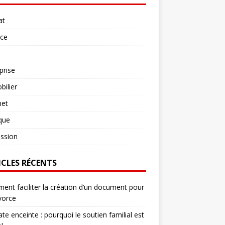
at
rce
prise
ilier
net
ique
ssion
ICLES RÉCENTS
nt faciliter la création d’un document pour
vorce
te enceinte : pourquoi le soutien familial est