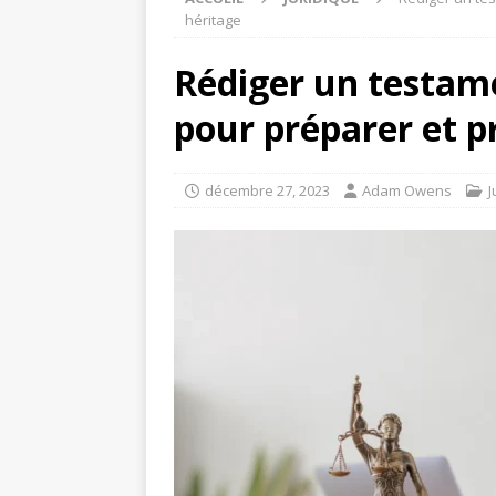
héritage
Rédiger un testame
pour préparer et p
décembre 27, 2023
Adam Owens
J