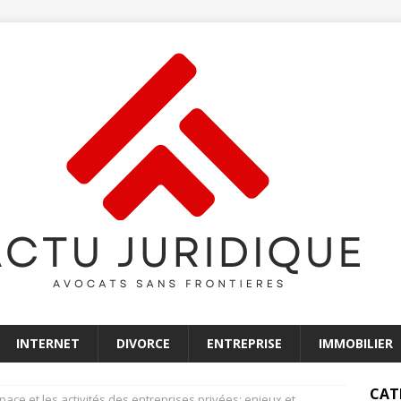
INTERNET
DIVORCE
ENTREPRISE
IMMOBILIER
CAT
space et les activités des entreprises privées: enjeux et