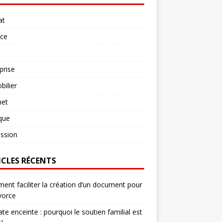
at
rce
prise
ilier
net
ique
ssion
ICLES RÉCENTS
nt faciliter la création d’un document pour
vorce
te enceinte : pourquoi le soutien familial est