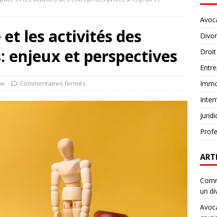
Avoc
 et les activités des
Divo
: enjeux et perspectives
Droit
Entre
ue
Commentaires fermés
Immob
Inter
Jurid
Profe
ART
Comme
un di
Avoca