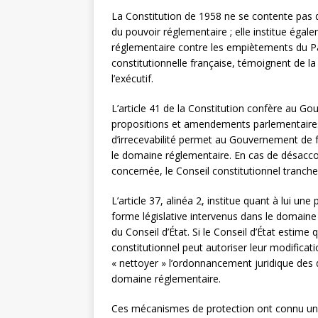
La Constitution de 1958 ne se contente pas d
du pouvoir réglementaire ; elle institue ég
réglementaire contre les empiètements du Par
constitutionnelle française, témoignent de la v
l’exécutif.
L’article 41 de la Constitution confère au Go
propositions et amendements parlementaires 
d’irrecevabilité permet au Gouvernement de fa
le domaine réglementaire. En cas de désacco
concernée, le Conseil constitutionnel tranche 
L’article 37, alinéa 2, institue quant à lui u
forme législative intervenus dans le domaine
du Conseil d’État. Si le Conseil d’État estime 
constitutionnel peut autoriser leur modifica
« nettoyer » l’ordonnancement juridique des d
domaine réglementaire.
Ces mécanismes de protection ont connu une u