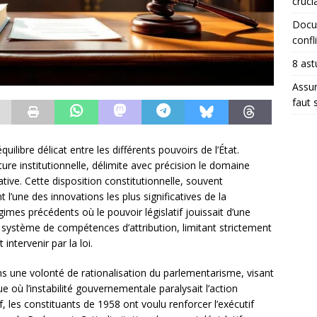
crucia
Docum
confli
8 ast
Assur
faut 
uilibre délicat entre les différents pouvoirs de l’État.
cture institutionnelle, délimite avec précision le domaine
tive. Cette disposition constitutionnelle, souvent
l’une des innovations les plus significatives de la
mes précédents où le pouvoir législatif jouissait d’une
n système de compétences d’attribution, limitant strictement
ntervenir par la loi.
dans une volonté de rationalisation du parlementarisme, visant
e où l’instabilité gouvernementale paralysait l’action
if, les constituants de 1958 ont voulu renforcer l’exécutif