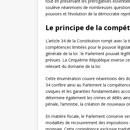
tout en préservant les prérogatives essentiell
soulève néanmoins de nombreuses questions j
pouvoirs et l’évolution de la démocratie repr
Le principe de la compé
L’article 34 de la Constitution rompt avec la 
compétences limitées pour le pouvoir législat
générale de la loi : le Parlement pouvait lé
prévues. La Cinquième République inverse ce
relevant du domaine de la loi.
Cette énumération couvre néanmoins des doma
34 confère ainsi au Parlement la compétence e
civiques et les garanties fondamentales accor
détermine également les crimes et délits ains
pénale, l’amnistie, la création de nouveaux or
En matière fiscale, le Parlement conserve ses p
modalités de recouvrement des impositions de
monnaie. Cette compétence exclusive traduit 