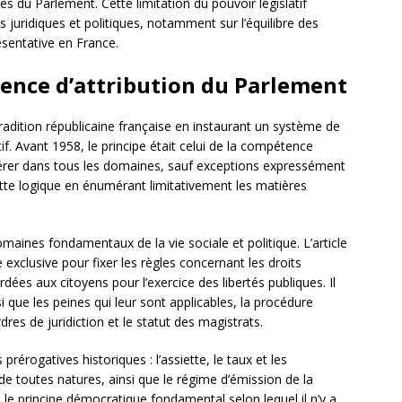
es du Parlement. Cette limitation du pouvoir législatif
uridiques et politiques, notamment sur l’équilibre des
ésentative en France.
tence d’attribution du Parlement
tradition républicaine française en instaurant un système de
if. Avant 1958, le principe était celui de la compétence
giférer dans tous les domaines, sauf exceptions expressément
tte logique en énumérant limitativement les matières
ines fondamentaux de la vie sociale et politique. L’article
xclusive pour fixer les règles concernant les droits
dées aux citoyens pour l’exercice des libertés publiques. Il
i que les peines qui leur sont applicables, la procédure
dres de juridiction et le statut des magistrats.
rérogatives historiques : l’assiette, le taux et les
 toutes natures, ainsi que le régime d’émission de la
le principe démocratique fondamental selon lequel il n’y a