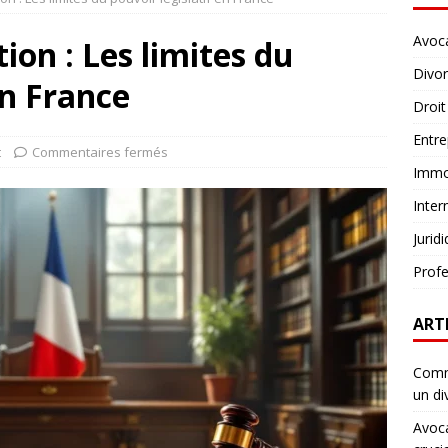
Avoc
tion : Les limites du
Divo
en France
Droit
Entre
t
Commentaires fermés
Immob
Inter
Jurid
Profe
ART
Comme
un di
Avoca