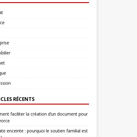
at
rce
prise
ilier
net
ique
ssion
ICLES RÉCENTS
nt faciliter la création d’un document pour
vorce
te enceinte : pourquoi le soutien familial est