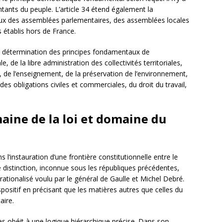
ants du peuple. L’article 34 étend également la
aux des assemblées parlementaires, des assemblées locales
 établis hors de France.
la détermination des principes fondamentaux de
, de la libre administration des collectivités territoriales,
 de l’enseignement, de la préservation de l’environnement,
des obligations civiles et commerciales, du droit du travail,
aine de la loi et domaine du
s l’instauration d’une frontière constitutionnelle entre le
e distinction, inconnue sous les républiques précédentes,
rationalisé voulu par le général de Gaulle et Michel Debré.
spositif en précisant que les matières autres que celles du
aire.
s obéit à une logique hiérarchique précise. Dans son