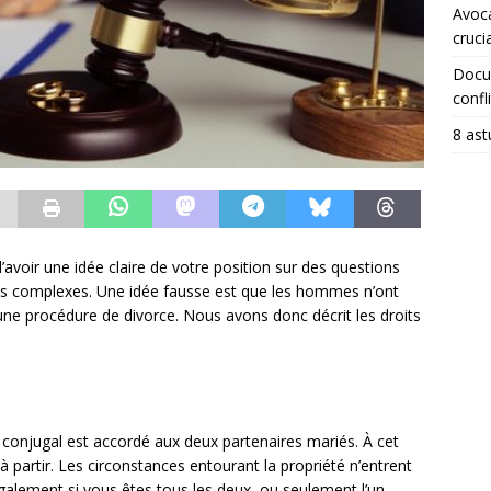
Avoca
crucia
Docum
confli
8 ast
le d’avoir une idée claire de votre position sur des questions
ès complexes. Une idée fausse est que les hommes n’ont
e procédure de divorce. Nous avons donc décrit les droits
e conjugal est accordé aux deux partenaires mariés. À cet
à partir. Les circonstances entourant la propriété n’entrent
également si vous êtes tous les deux, ou seulement l’un