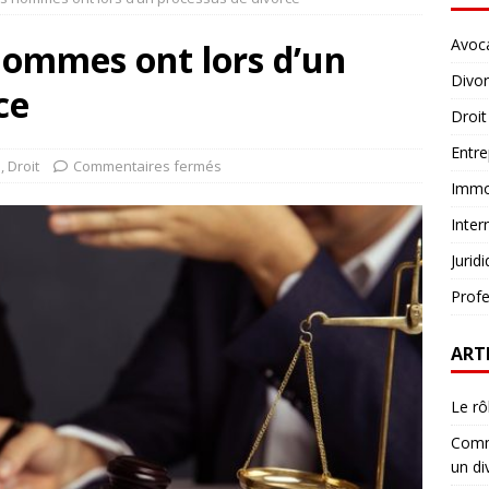
Avoc
 hommes ont lors d’un
Divo
ce
Droit
Entre
e
,
Droit
Commentaires fermés
Immob
Inter
Jurid
Profe
ART
Le rô
Comme
un di