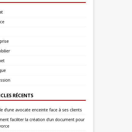
at
rce
prise
ilier
net
ique
ssion
ICLES RÉCENTS
le d’une avocate enceinte face à ses clients
nt faciliter la création d’un document pour
vorce