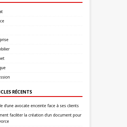
at
rce
prise
ilier
net
ique
ssion
ICLES RÉCENTS
le d’une avocate enceinte face à ses clients
nt faciliter la création d’un document pour
vorce