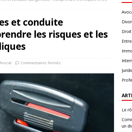
Avoc
es et conduite
Divo
endre les risques et les
Droit
Entre
diques
Immob
Inter
Avocat
Commentaires fermés
Jurid
Profe
ART
Le rô
Comme
un di