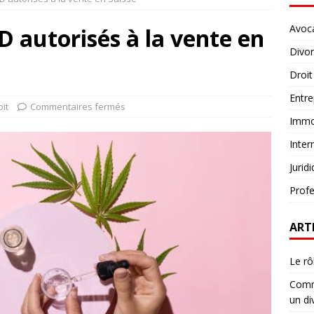
Avoc
D autorisés à la vente en
Divo
Droit
Entre
oit
Commentaires fermés
Immob
Inter
Jurid
Profe
ART
Le rô
Comme
un di