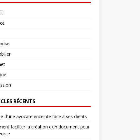
at
rce
prise
ilier
net
ique
ssion
ICLES RÉCENTS
le d’une avocate enceinte face à ses clients
nt faciliter la création d’un document pour
vorce