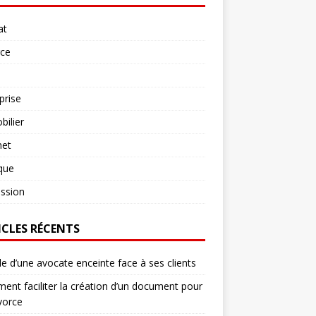
at
rce
prise
ilier
net
ique
ssion
ICLES RÉCENTS
le d’une avocate enceinte face à ses clients
nt faciliter la création d’un document pour
vorce