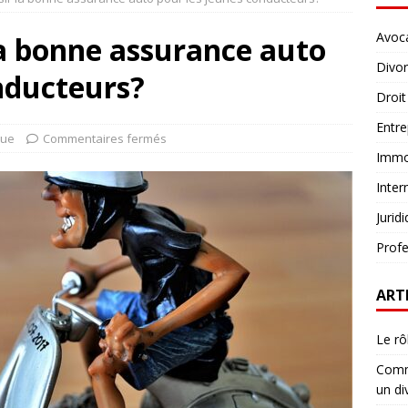
Avoc
a bonne assurance auto
Divo
nducteurs?
Droit
Entre
que
Commentaires fermés
Immob
Inter
Jurid
Profe
ART
Le rô
Comme
un di