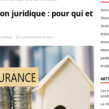
Avoc
n juridique : pour qui et
Divo
Droit
Entre
Juridique
Commentaires fermés
Immob
Inter
Jurid
Profe
ART
Les e
socié
Le rô