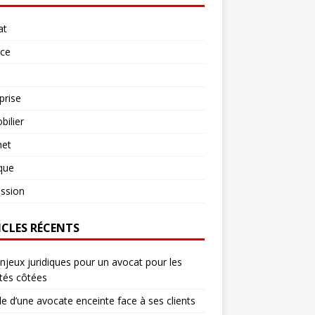
at
rce
prise
ilier
net
ique
ssion
ICLES RÉCENTS
njeux juridiques pour un avocat pour les
tés côtées
le d’une avocate enceinte face à ses clients