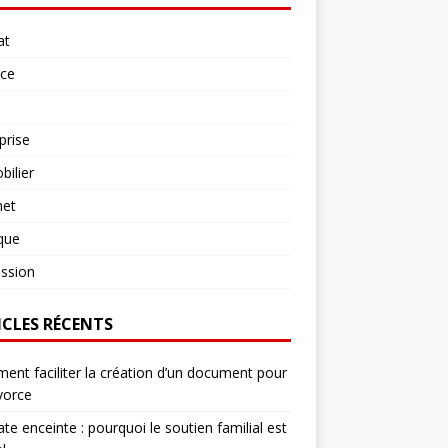
at
rce
prise
ilier
net
ique
ssion
ICLES RÉCENTS
nt faciliter la création d’un document pour
vorce
te enceinte : pourquoi le soutien familial est