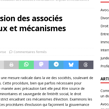
Avoc
sion des associés
Divo
eux et mécanismes
Droit
Entre
Immob
Inter
rise
Commentaires fermés
Jurid
Profe
e une mesure radicale dans la vie des sociétés, soulevant de
ART
. Cette procédure, bien que parfois nécessaire pour
tre maniée avec précaution tant elle peut être source de
Comme
noritaires et sauvegarde de l’intérêt social, le droit
un di
 strict encadrant ces mécanismes d’éviction. Examinons les
Avoca
es procédures d’exclusion qui façonnent la gouvernance