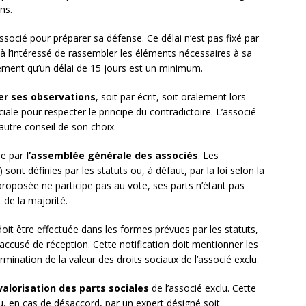
ns.
associé pour préparer sa défense. Ce délai n’est pas fixé par
e à l’intéressé de rassembler les éléments nécessaires à sa
ement qu’un délai de 15 jours est un minimum.
er ses observations
, soit par écrit, soit oralement lors
iale pour respecter le principe du contradictoire. L’associé
autre conseil de son choix.
se par
l’assemblée générale des associés
. Les
ont définies par les statuts ou, à défaut, par la loi selon la
 proposée ne participe pas au vote, ses parts n’étant pas
 de la majorité.
doit être effectuée dans les formes prévues par les statuts,
cusé de réception. Cette notification doit mentionner les
rmination de la valeur des droits sociaux de l’associé exclu.
valorisation des parts sociales
de l’associé exclu. Cette
ou, en cas de désaccord, par un expert désigné soit