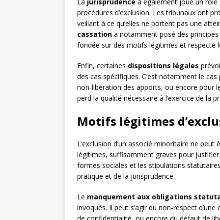
La
jurisprudence
a également joué un rôle 
procédures d’exclusion. Les tribunaux ont pro
veillant à ce qu’elles ne portent pas une att
cassation
a notamment posé des principes di
fondée sur des motifs légitimes et respecte l
Enfin, certaines
dispositions légales
prévoi
des cas spécifiques. C’est notamment le cas p
non-libération des apports, ou encore pour le
perd la qualité nécessaire à l’exercice de la p
Motifs légitimes d’exclu
L’exclusion d’un associé minoritaire ne peut ê
légitimes, suffisamment graves pour justifier
formes sociales et les stipulations statutaire
pratique et de la jurisprudence.
Le
manquement aux obligations statuta
invoqués. Il peut s’agir du non-respect d’une
de confidentialité, ou encore du défaut de 