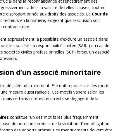
crucial dans la reconnaissance et l’encadrement des
gressivement admis la validité de telles clauses, tout en
einte disproportionnée aux droits des associés. La
Cour de
recteurs en la matière, exigeant que l’exclusion soit
e contradictoire.
ent expressément la possibilité d’exclure un associé dans
our les sociétés à responsabilité limitée (SARL) en cas de
s sociétés civiles professionnelles (SCP) lorsqu’un associé
rofession.
sion d’un associé minoritaire
tre décidée arbitrairement. Elle doit reposer sur des motifs
 une mesure aussi radicale. Ces motifs varient selon les
s, mais certains critères récurrents se dégagent de la
ires
constitue l’un des motifs les plus fréquemment
 clause de non-concurrence, de la violation d’une obligation
libération des apports promis. Ces manquements doivent être