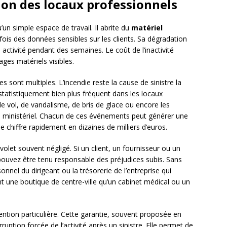
ion des locaux professionnels
un simple espace de travail. Il abrite du
matériel
rfois des données sensibles sur les clients. Sa dégradation
 activité pendant des semaines. Le coût de l’inactivité
ges matériels visibles.
s sont multiples. L’incendie reste la cause de sinistre la
statistiquement bien plus fréquent dans les locaux
de vol, de vandalisme, de bris de glace ou encore les
é ministériel. Chacun de ces événements peut générer une
 se chiffre rapidement en dizaines de milliers d’euros.
volet souvent négligé. Si un client, un fournisseur ou un
pouvez être tenu responsable des préjudices subis. Sans
nnel du dirigeant ou la trésorerie de l’entreprise qui
t une boutique de centre-ville qu’un cabinet médical ou un
ntion particulière. Cette garantie, souvent proposée en
ruption forcée de l’activité après un sinistre. Elle permet de