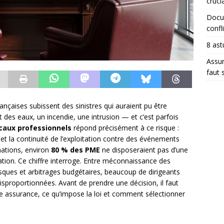
crucia
Docum
confli
8 ast
Assur
faut 
nçaises subissent des sinistres qui auraient pu être
s eaux, un incendie, une intrusion — et c’est parfois
caux professionnels
répond précisément à ce risque :
 et la continuité de l’exploitation contre des événements
mations, environ
80 % des PME
ne disposeraient pas d’une
ation. Ce chiffre interroge. Entre méconnaissance des
isques et arbitrages budgétaires, beaucoup de dirigeants
sproportionnées. Avant de prendre une décision, il faut
 assurance, ce qu’impose la loi et comment sélectionner