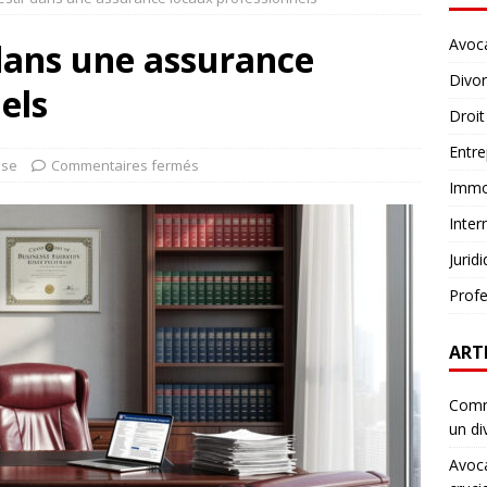
Avoc
dans une assurance
Divo
els
Droit
Entre
ise
Commentaires fermés
Immob
Inter
Jurid
Profe
ART
Comme
un di
Avoca