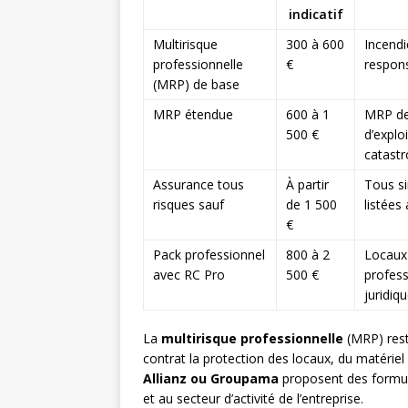
indicatif
Multirisque
300 à 600
Incendi
professionnelle
€
responsa
(MRP) de base
MRP étendue
600 à 1
MRP de
500 €
d’exploi
catastr
Assurance tous
À partir
Tous si
risques sauf
de 1 500
listées
€
Pack professionnel
800 à 2
Locaux 
avec RC Pro
500 €
profess
juridiq
La
multirisque professionnelle
(MRP) rest
contrat la protection des locaux, du matériel
Allianz ou Groupama
proposent des formule
et au secteur d’activité de l’entreprise.