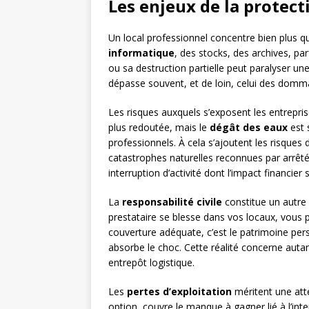
Les enjeux de la protect
Un local professionnel concentre bien plus qu’
informatique
, des stocks, des archives, pa
ou sa destruction partielle peut paralyser une
dépasse souvent, et de loin, celui des domma
Les risques auxquels s’exposent les entreprise
plus redoutée, mais le
dégât des eaux
est 
professionnels. À cela s’ajoutent les risques 
catastrophes naturelles reconnues par arrêt
interruption d’activité dont l’impact financier
La
responsabilité civile
constitue un autre 
prestataire se blesse dans vos locaux, vous 
couverture adéquate, c’est le patrimoine perso
absorbe le choc. Cette réalité concerne autan
entrepôt logistique.
Les
pertes d’exploitation
méritent une atte
option, couvre le manque à gagner lié à l’inter