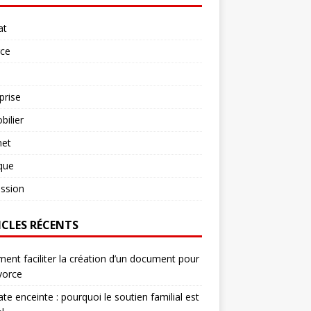
at
rce
prise
ilier
net
ique
ssion
ICLES RÉCENTS
nt faciliter la création d’un document pour
vorce
te enceinte : pourquoi le soutien familial est