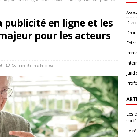
Avoc
a publicité en ligne et les
Divo
 majeur pour les acteurs
Droit
Entre
Immob
Inter
et
Commentaires fermés
Jurid
Profe
ART
Les e
socié
Le rô