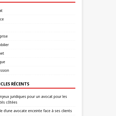
at
rce
prise
ilier
net
ique
ssion
ICLES RÉCENTS
njeux juridiques pour un avocat pour les
tés côtées
le d’une avocate enceinte face à ses clients