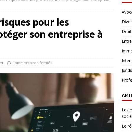
Avoc
risques pour les
Divo
otéger son entreprise à
Droit
Entre
Immob
Inter
et
Commentaires fermés
Jurid
Profe
ART
Les e
socié
Le rô