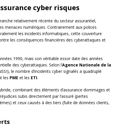
ssurance cyber risques
anche relativement récente du secteur assurantiel,
 des menaces numériques. Contrairement aux polices
éralement les incidents informatiques, cette couverture
ntre les conséquences financières des cyberattaques et
nnées 1990, mais son véritable essor date des années
tielle des cyberattaques. Selon l’
Agence Nationale de la
SSI), le nombre d’incidents cyber signalés a quadruplé
t les
PME
et les
ETI
.
 hybride, combinant des éléments d’assurance dommages et
 préjudices subis directement par l’assuré (pertes
tèmes) et ceux causés à des tiers (fuite de données clients,
erts