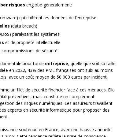
ber risques
englobe généralement:
omware) qui chiffrent les données de l’entreprise
elles
(data breach)
DoS) paralysant les systèmes
es
et de propriété intellectuelle
s compromissions de sécurité
ondamentale pour toute
entreprise
, quelle que soit sa taille.
liée en 2022, 43% des PME françaises ont subi au moins
ois, avec un coût moyen de 50 000 euros par incident.
me un filet de sécurité financier face à ces menaces. Elle
ité
préventives, mais constitue un complément
estion des risques numériques. Les assureurs travaillent
c des experts en sécurité informatique pour proposer des
ent.
roissance soutenue en France, avec une hausse annuelle
 2018. Cette tendance reflète la prise de conscience