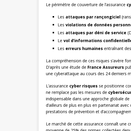
Le périmètre de couverture de l’assurance
cy
Les
attaques par rançongiciel
(rans
Les
violations de données personn
Les
attaques par déni de service
(D
Le
vol d’informations confidentiell
Les
erreurs humaines
entraînant de
La compréhension de ces risques s’avère f
D’après une étude de
France Assureurs
pub
une cyberattaque au cours des 24 derniers m
L’assurance
cyber risques
se positionne com
ne remplace pas les mesures de
cybersécur
indispensable dans une approche globale de g
d’ailleurs de plus en plus en partenariat ave
prestations de prévention et d’accompagnem
Le marché de cette assurance connaît une c
moyenne de 25% des primes collectées depuis