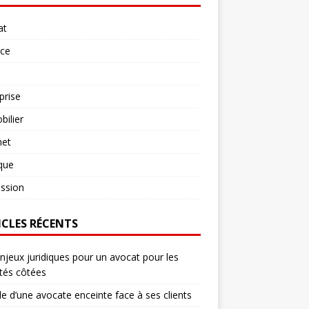
at
rce
prise
ilier
net
ique
ssion
ICLES RÉCENTS
njeux juridiques pour un avocat pour les
tés côtées
le d’une avocate enceinte face à ses clients