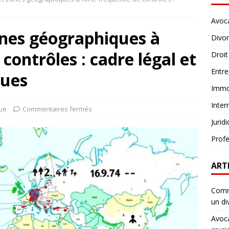
Avoc
zones géographiques à
Divo
contrôles : cadre légal et
Droit
Entre
ques
Immob
Inter
que
Commentaires fermés
Jurid
Profe
ART
Comme
un di
Avoca