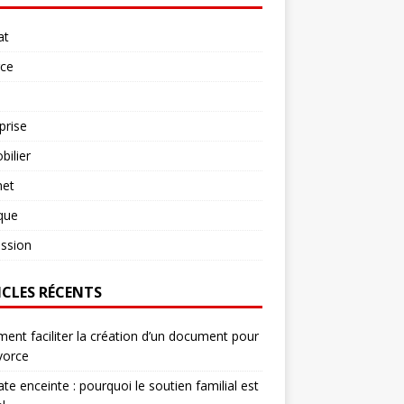
at
rce
prise
ilier
net
ique
ssion
ICLES RÉCENTS
nt faciliter la création d’un document pour
vorce
te enceinte : pourquoi le soutien familial est