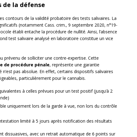
s de la défense
s contours de la validité probatoire des tests salivaires. La
ignificatifs (notamment Cass. crim., 9 septembre 2020, n°19-
cole établi entache la procédure de nullité. Ainsi, l’absence
nd test salivaire analysé en laboratoire constitue un vice
 prévenu de solliciter une contre-expertise. Cette
e de procédure pénale
, représente une garantie
 n’est pas absolue. En effet, certains dispositifs salivaires
igeables, particulièrement pour le cannabis.
uivalentes à celles prévues pour un test positif (jusqu’à 2
ende)
cable uniquement lors de la garde à vue, non lors du contrôle
ntestation limité à 5 jours après notification des résultats
t dissuasives, avec un retrait automatique de 6 points sur