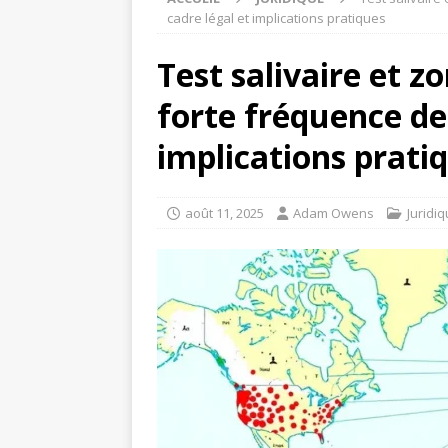
cadre légal et implications pratiques
Test salivaire et 
forte fréquence de 
implications prati
août 11, 2025
Adam Owens
Juridi