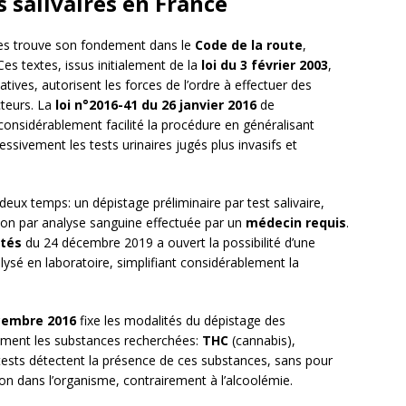
s salivaires en France
aires trouve son fondement dans le
Code de la route
,
Ces textes, issus initialement de la
loi du 3 février 2003
,
atives, autorisent les forces de l’ordre à effectuer des
cteurs. La
loi n°2016-41 du 26 janvier 2016
de
onsidérablement facilité la procédure en généralisant
essivement les tests urinaires jugés plus invasifs et
ux temps: un dépistage préliminaire par test salivaire,
tion par analyse sanguine effectuée par un
médecin requis
.
ités
du 24 décembre 2019 a ouvert la possibilité d’une
lysé en laboratoire, simplifiant considérablement la
cembre 2016
fixe les modalités du dépistage des
mment les substances recherchées:
THC
(cannabis),
 tests détectent la présence de ces substances, sans pour
n dans l’organisme, contrairement à l’alcoolémie.