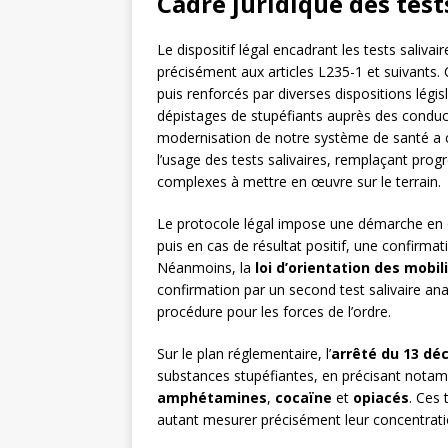
Cadre juridique des test
Le dispositif légal encadrant les tests saliv
précisément aux articles L235-1 et suivants. 
puis renforcés par diverses dispositions législ
dépistages de stupéfiants auprès des condu
modernisation de notre système de santé a c
l’usage des tests salivaires, remplaçant progr
complexes à mettre en œuvre sur le terrain.
Le protocole légal impose une démarche en de
puis en cas de résultat positif, une confirma
Néanmoins, la
loi d’orientation des mobil
confirmation par un second test salivaire ana
procédure pour les forces de l’ordre.
Sur le plan réglementaire, l’
arrêté du 13 dé
substances stupéfiantes, en précisant nota
amphétamines
,
cocaïne
et
opiacés
. Ces
autant mesurer précisément leur concentratio