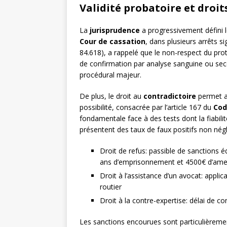
Validité probatoire et droit
La
jurisprudence
a progressivement défini le
Cour de cassation
, dans plusieurs arrêts s
84.618), a rappelé que le non-respect du proto
de confirmation par analyse sanguine ou seco
procédural majeur.
De plus, le droit au
contradictoire
permet au
possibilité, consacrée par l’article 167 du
Cod
fondamentale face à des tests dont la fiabilité
présentent des taux de faux positifs non négl
Droit de refus: passible de sanctions éq
ans d’emprisonnement et 4500€ d’am
Droit à l’assistance d’un avocat: appli
routier
Droit à la contre-expertise: délai de co
Les sanctions encourues sont particulièremen