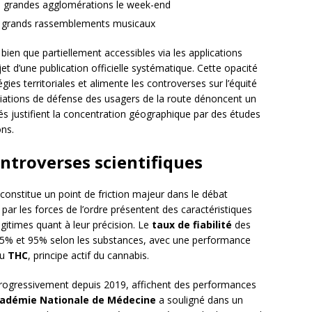
es grandes agglomérations le week-end
 et grands rassemblements musicaux
bien que partiellement accessibles via les applications
jet d’une publication officielle systématique. Cette opacité
gies territoriales et alimente les controverses sur l’équité
iations de défense des usagers de la route dénoncent un
ités justifient la concentration géographique par des études
ons.
ontroverses scientifiques
s constitue un point de friction majeur dans le débat
s par les forces de l’ordre présentent des caractéristiques
égitimes quant à leur précision. Le
taux de fiabilité
des
e 85% et 95% selon les substances, avec une performance
du
THC
, principe actif du cannabis.
progressivement depuis 2019, affichent des performances
adémie Nationale de Médecine
a souligné dans un