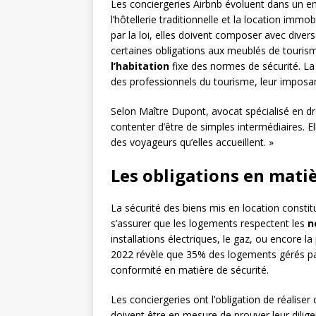
Les conciergeries Airbnb évoluent dans un e
l’hôtellerie traditionnelle et la location immob
par la loi, elles doivent composer avec dive
certaines obligations aux meublés de tourism
l’habitation
fixe des normes de sécurité. La
des professionnels du tourisme, leur imposan
Selon Maître Dupont, avocat spécialisé en dr
contenter d’être de simples intermédiaires. E
des voyageurs qu’elles accueillent. »
Les obligations en matiè
La sécurité des biens mis en location constit
s’assurer que les logements respectent les
n
installations électriques, le gaz, ou encore
2022 révèle que 35% des logements gérés pa
conformité en matière de sécurité.
Les conciergeries ont l’obligation de réaliser
doivent être en mesure de prouver leur dilige