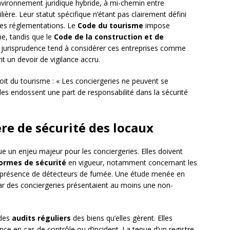
nvironnement juridique hybride, à mi-chemin entre
ilière. Leur statut spécifique n’étant pas clairement défini
rses réglementations. Le
Code du tourisme
impose
e, tandis que le
Code de la construction et de
 jurisprudence tend à considérer ces entreprises comme
t un devoir de vigilance accru.
oit du tourisme : « Les conciergeries ne peuvent se
lles endossent une part de responsabilité dans la sécurité
re de sécurité des locaux
ue un enjeu majeur pour les conciergeries. Elles doivent
ormes de sécurité
en vigueur, notamment concernant les
 la présence de détecteurs de fumée. Une étude menée en
r des conciergeries présentaient au moins une non-
 des
audits réguliers
des biens qu’elles gèrent. Elles
nce en cas de contrôle ou d’incident. La tenue d’un registre