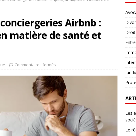
Avoc
conciergeries Airbnb :
Divo
en matière de santé et
Droit
Entre
Immob
Inter
que
Commentaires fermés
Jurid
Profe
ART
Les e
socié
Le rô