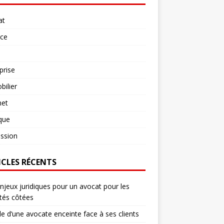
at
rce
prise
ilier
net
ique
ssion
ICLES RÉCENTS
njeux juridiques pour un avocat pour les
tés côtées
le d’une avocate enceinte face à ses clients