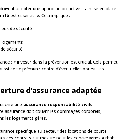
s doivent adopter une approche proactive. La mise en place
rité
est essentielle. Cela implique :
jeux de sécurité
es logements
de sécurité
de : « Investir dans la prévention est crucial. Cela permet
aussi de se prémunir contre d’éventuelles poursuites
erture d’assurance adaptée
ouscrire une
assurance responsabilité civile
tte assurance doit couvrir les dommages corporels,
ns les logements gérés.
surance spécifique au secteur des locations de courte
is des contrats sur mesure pour les conciergeries Airbnb,