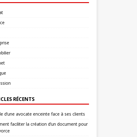
at
rce
prise
ilier
net
ique
ssion
ICLES RÉCENTS
le d’une avocate enceinte face à ses clients
nt faciliter la création d’un document pour
vorce