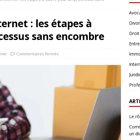
Avoc
ternet : les étapes à
Divo
ocessus sans encombre
Droit
Entre
rnet
Commentaires fermés
Immob
Inter
Jurid
Profe
ART
Le rô
Comme
un di