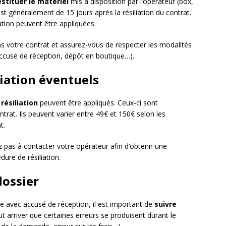
estituer le matériel
mis à disposition par l’opérateur (box,
st généralement de 15 jours après la résiliation du contrat.
ution peuvent être appliquées.
ans votre contrat et assurez-vous de respecter les modalités
ccusé de réception, dépôt en boutique…).
iliation éventuels
 résiliation
peuvent être appliqués. Ceux-ci sont
rat. Ils peuvent varier entre 49€ et 150€ selon les
t.
z pas à contacter votre opérateur afin d’obtenir une
ure de résiliation.
dossier
 avec accusé de réception, il est important de
suivre
peut arriver que certaines erreurs se produisent durant le