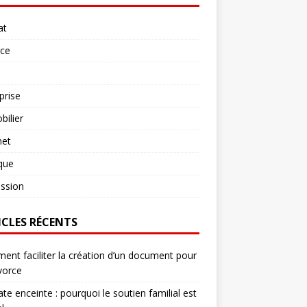
at
rce
prise
ilier
net
ique
ssion
ICLES RÉCENTS
nt faciliter la création d’un document pour
vorce
te enceinte : pourquoi le soutien familial est