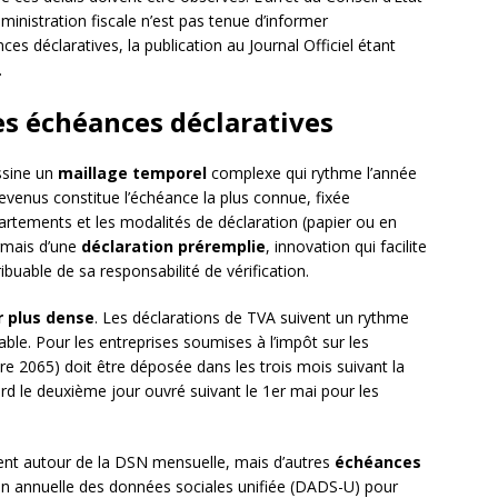
inistration fiscale n’est pas tenue d’informer
es déclaratives, la publication au Journal Officiel étant
.
s échéances déclaratives
essine un
maillage temporel
complexe qui rythme l’année
e revenus constitue l’échéance la plus connue, fixée
artements et les modalités de déclaration (papier ou en
rmais d’une
déclaration préremplie
, innovation qui facilite
buable de sa responsabilité de vérification.
r plus dense
. Les déclarations de TVA suivent un rythme
able. Pour les entreprises soumises à l’impôt sur les
ire 2065) doit être déposée dans les trois mois suivant la
ard le deuxième jour ouvré suivant le 1er mai pour les
ulent autour de la DSN mensuelle, mais d’autres
échéances
ion annuelle des données sociales unifiée (DADS-U) pour