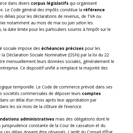
ource dans divers
corpus législatifs
qui organisent
e. Le Code général des impôts constitue la
référence
les délais pour les déclarations de revenus, de TVA ou
I fixe notamment au mois de mai ou juin selon les
la date limite pour les particuliers soumis à l’impôt sur le
ité sociale impose des
échéances précises
pour les
de la Déclaration Sociale Nominative (DSN) par la loi du 22
tre mensuellement leurs données sociales, généralement le
’entreprise. Ce dispositif unifié a remplacé la majorité des
 logique temporelle. Le Code de commerce prévoit dans ses
 les sociétés commerciales de déposer leurs
comptes
ans un délai d’un mois après leur approbation par
dans les six mois de la clôture de l’exercice.
dations administratives
mais des obligations dont le
 jurisprudence constante de la Cour de cassation et du
le ces délais doivent être observés. L’arrêt du Conseil d’État