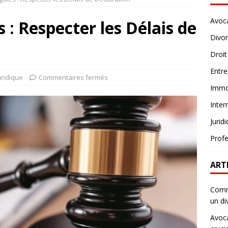
Avoc
 : Respecter les Délais de
Divo
Droit
Entre
uridique
Commentaires fermés
Immob
Inter
Jurid
Profe
ART
Comme
un di
Avoca