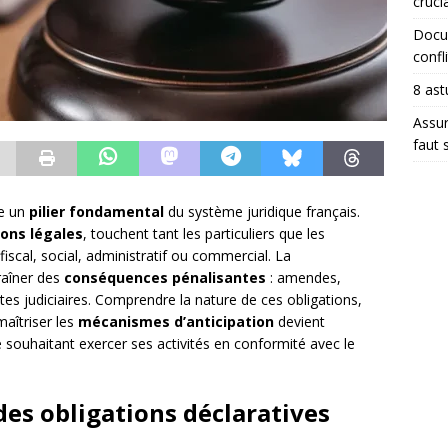
crucia
Docum
confli
8 ast
Assur
faut 
ue un
pilier fondamental
du système juridique français.
ions légales
, touchent tant les particuliers que les
iscal, social, administratif ou commercial. La
raîner des
conséquences pénalisantes
: amendes,
ites judiciaires. Comprendre la nature de ces obligations,
maîtriser les
mécanismes d’anticipation
devient
 souhaitant exercer ses activités en conformité avec le
es obligations déclaratives