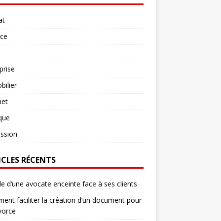
at
rce
prise
ilier
net
ique
ssion
ICLES RÉCENTS
le d’une avocate enceinte face à ses clients
nt faciliter la création d’un document pour
vorce