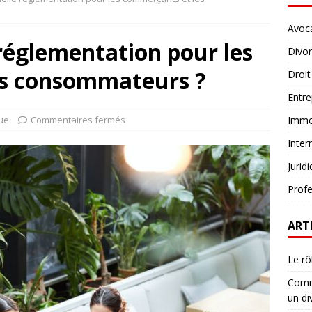
Avoc
 réglementation pour les
Divo
es consommateurs ?
Droit
Entre
que
Commentaires fermés
Immob
Inter
Jurid
Profe
ART
Le rô
Comme
un di