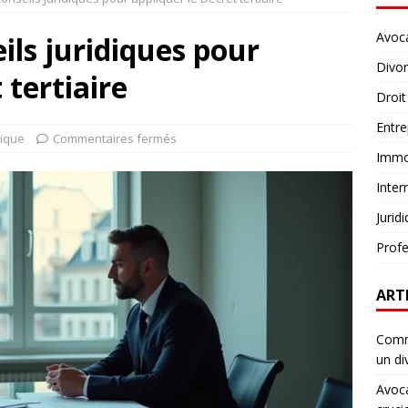
Avoc
ils juridiques pour
Divo
 tertiaire
Droit
Entre
dique
Commentaires fermés
Immob
Inter
Jurid
Profe
ART
Comme
un di
Avoca