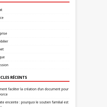
at
rce
prise
ilier
net
ique
ssion
ICLES RÉCENTS
nt faciliter la création d’un document pour
vorce
te enceinte : pourquoi le soutien familial est