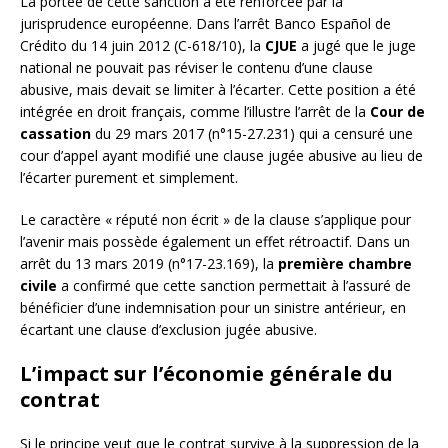
La portée de cette sanction a été renforcée par la
jurisprudence européenne. Dans l’arrêt Banco Español de
Crédito du 14 juin 2012 (C-618/10), la
CJUE
a jugé que le juge
national ne pouvait pas réviser le contenu d’une clause
abusive, mais devait se limiter à l’écarter. Cette position a été
intégrée en droit français, comme l’illustre l’arrêt de la
Cour de
cassation
du 29 mars 2017 (n°15-27.231) qui a censuré une
cour d’appel ayant modifié une clause jugée abusive au lieu de
l’écarter purement et simplement.
Le caractère « réputé non écrit » de la clause s’applique pour
l’avenir mais possède également un effet rétroactif. Dans un
arrêt du 13 mars 2019 (n°17-23.169), la
première chambre
civile
a confirmé que cette sanction permettait à l’assuré de
bénéficier d’une indemnisation pour un sinistre antérieur, en
écartant une clause d’exclusion jugée abusive.
L’impact sur l’économie générale du
contrat
Si le principe veut que le contrat survive à la suppression de la