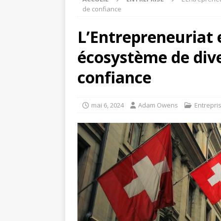
de confiance
L’Entrepreneuriat 
écosystème de dive
confiance
mai 6, 2024
Adam Owens
Entrepri