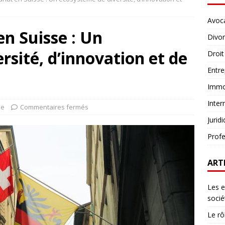
Avoc
en Suisse : Un
Divo
rsité, d’innovation et de
Droit
Entre
Immob
Inter
se
Commentaires fermés
Jurid
Profe
ART
Les e
socié
Le rô