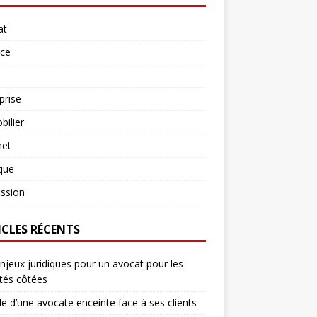
at
rce
prise
ilier
net
ique
ssion
ICLES RÉCENTS
njeux juridiques pour un avocat pour les
tés côtées
le d’une avocate enceinte face à ses clients