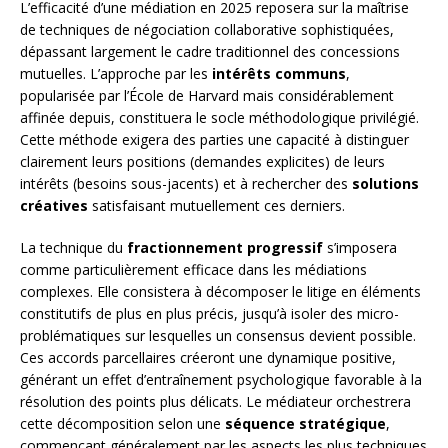
L’efficacité d’une médiation en 2025 reposera sur la maîtrise
de techniques de négociation collaborative sophistiquées,
dépassant largement le cadre traditionnel des concessions
mutuelles. L’approche par les
intérêts communs
,
popularisée par l’École de Harvard mais considérablement
affinée depuis, constituera le socle méthodologique privilégié.
Cette méthode exigera des parties une capacité à distinguer
clairement leurs positions (demandes explicites) de leurs
intérêts (besoins sous-jacents) et à rechercher des
solutions
créatives
satisfaisant mutuellement ces derniers.
La technique du
fractionnement progressif
s’imposera
comme particulièrement efficace dans les médiations
complexes. Elle consistera à décomposer le litige en éléments
constitutifs de plus en plus précis, jusqu’à isoler des micro-
problématiques sur lesquelles un consensus devient possible.
Ces accords parcellaires créeront une dynamique positive,
générant un effet d’entraînement psychologique favorable à la
résolution des points plus délicats. Le médiateur orchestrera
cette décomposition selon une
séquence stratégique
,
commençant généralement par les aspects les plus techniques