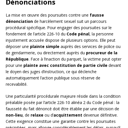
Dénonciations
La mise en œuvre des poursuites contre une
fausse
dénonciation
de harcèlement sexuel suit un parcours
procédural spécifique. Pour engager des poursuites sur le
fondement de l’article 226-10 du
Code pénal
, la personne
injustement accusée dispose de plusieurs options. Elle peut
déposer une
plainte simple
auprès des services de police ou
de gendarmerie, ou directement auprès du
procureur de la
République
. Face à l’inaction du parquet, la victime peut opter
pour une
plainte avec constitution de partie civile
devant
le doyen des juges d’instruction, ce qui déclenche
automatiquement l’action publique sous réserve de
recevabilité.
Une particularité procédurale majeure réside dans la condition
préalable posée par l’article 226-10 alinéa 2 du Code pénal : la
fausseté du fait dénoncé doit être établie par une décision de
non-lieu
, de
relaxe
ou d’
acquittement
devenue définitive.
Cette exigence constitue une garantie contre les poursuites
précipitées, mais allonge considérablement les délais, puisqu’il