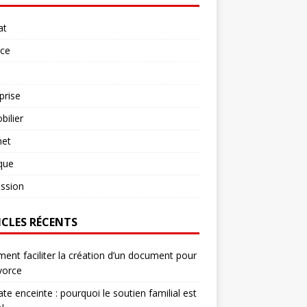
at
rce
prise
ilier
net
ique
ssion
ICLES RÉCENTS
nt faciliter la création d’un document pour
vorce
te enceinte : pourquoi le soutien familial est