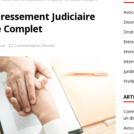
Avoc
ressement Judiciaire
Divo
e Complet
Droit
Entre
que
Commentaires fermés
Immob
Inter
Jurid
Profe
ART
Comme
un di
Avoca