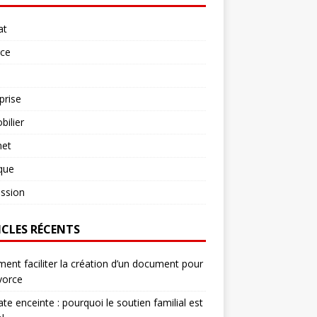
at
rce
prise
ilier
net
ique
ssion
ICLES RÉCENTS
nt faciliter la création d’un document pour
vorce
te enceinte : pourquoi le soutien familial est