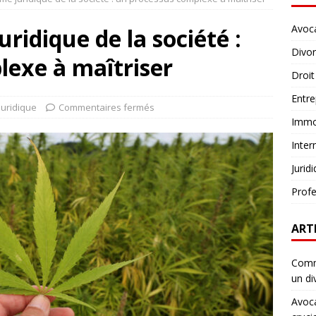
Avoc
ridique de la société :
Divo
lexe à maîtriser
Droit
Entre
Juridique
Commentaires fermés
Immob
Inter
Jurid
Profe
ART
Comme
un di
Avoca