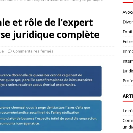
Avoc
e et rôle de l’expert
Divo
yse juridique complète
Droit
Entre
que
Commentaires fermés
Immob
Inter
Jurid
Profe
ART
Le rô
Comme
un di