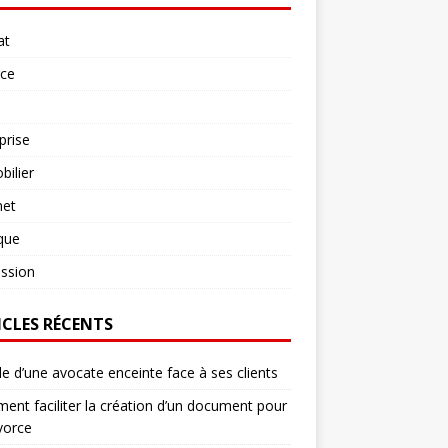
at
rce
prise
ilier
net
ique
ssion
ICLES RÉCENTS
le d’une avocate enceinte face à ses clients
nt faciliter la création d’un document pour
vorce