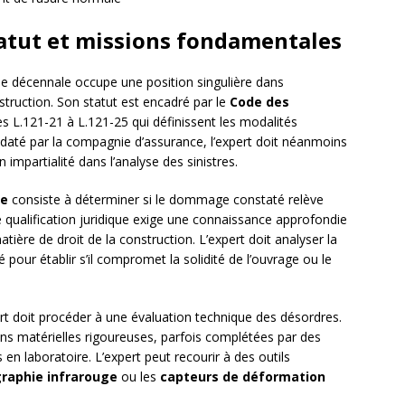
statut et missions fondamentales
e décennale occupe une position singulière dans
struction. Son statut est encadré par le
Code des
es L.121-21 à L.121-25 qui définissent les modalités
até par la compagnie d’assurance, l’expert doit néanmoins
mpartialité dans l’analyse des sinistres.
ce
consiste à déterminer si le dommage constaté relève
e qualification juridique exige une connaissance approfondie
tière de droit de la construction. L’expert doit analyser la
pour établir s’il compromet la solidité de l’ouvrage ou le
pert doit procéder à une évaluation technique des désordres.
ons matérielles rigoureuses, parfois complétées par des
n laboratoire. L’expert peut recourir à des outils
raphie infrarouge
ou les
capteurs de déformation