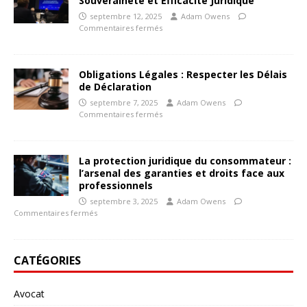
Souveraineté et Efficacité Juridique
septembre 12, 2025
Adam Owens
Commentaires fermés
Obligations Légales : Respecter les Délais
de Déclaration
septembre 7, 2025
Adam Owens
Commentaires fermés
La protection juridique du consommateur :
l’arsenal des garanties et droits face aux
professionnels
septembre 3, 2025
Adam Owens
Commentaires fermés
CATÉGORIES
Avocat