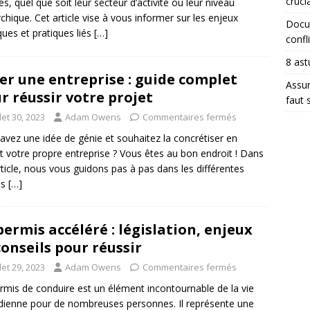
crucia
iés, quel que soit leur secteur d’activité ou leur niveau
rchique. Cet article vise à vous informer sur les enjeux
Docum
iques et pratiques liés
[…]
confli
8 ast
er une entreprise : guide complet
Assur
r réussir votre projet
faut 
llet 30, 2023
Adam Owens
Commentaires fermés
avez une idée de génie et souhaitez la concrétiser en
t votre propre entreprise ? Vous êtes au bon endroit ! Dans
rticle, nous vous guidons pas à pas dans les différentes
es
[…]
permis accéléré : législation, enjeux
conseils pour réussir
llet 29, 2023
Adam Owens
Commentaires fermés
rmis de conduire est un élément incontournable de la vie
dienne pour de nombreuses personnes. Il représente une