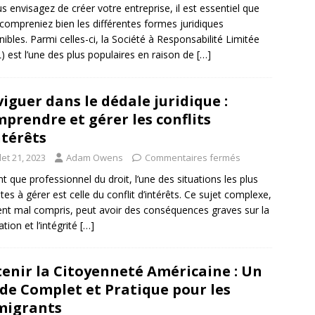
us envisagez de créer votre entreprise, il est essentiel que
compreniez bien les différentes formes juridiques
nibles. Parmi celles-ci, la Société à Responsabilité Limitée
) est l’une des plus populaires en raison de
[…]
iguer dans le dédale juridique :
prendre et gérer les conflits
ntérêts
llet 21, 2023
Adam Owens
Commentaires fermés
nt que professionnel du droit, l’une des situations les plus
ates à gérer est celle du conflit d’intérêts. Ce sujet complexe,
nt mal compris, peut avoir des conséquences graves sur la
tion et l’intégrité
[…]
enir la Citoyenneté Américaine : Un
de Complet et Pratique pour les
migrants