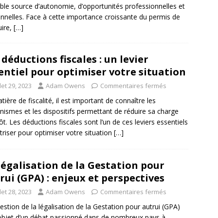
able source d’autonomie, d’opportunités professionnelles et
nnelles. Face à cette importance croissante du permis de
ire,
[…]
 déductions fiscales : un levier
entiel pour optimiser votre situation
llet 29, 2023
Adam Owens
Commentaires fermés
tière de fiscalité, il est important de connaître les
ismes et les dispositifs permettant de réduire sa charge
ôt. Les déductions fiscales sont l’un de ces leviers essentiels
triser pour optimiser votre situation
[…]
légalisation de la Gestation pour
rui (GPA) : enjeux et perspectives
llet 28, 2023
Adam Owens
Commentaires fermés
estion de la légalisation de la Gestation pour autrui (GPA)
l’objet d’un débat passionné dans de nombreux pays à