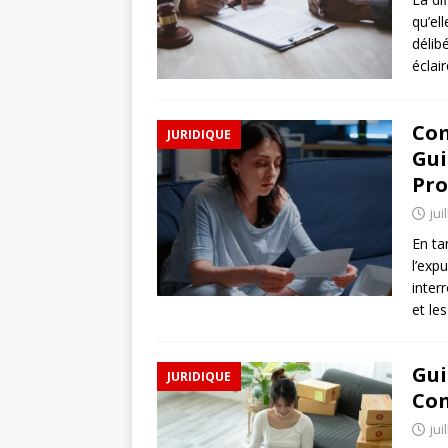
qu’el
délib
éclai
Com
JURIDIQUE
Gui
Pro
jui
En ta
l’exp
inter
et le
Gui
JURIDIQUE
Con
jui