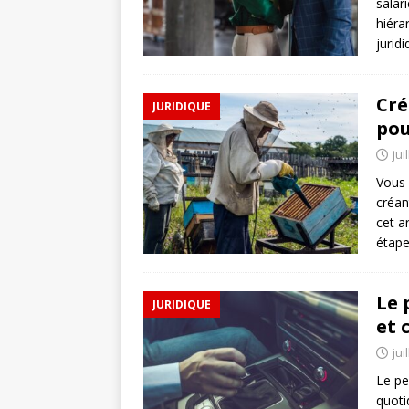
salar
hiéra
jurid
Cré
JURIDIQUE
pou
jui
Vous 
créan
cet a
étap
Le 
JURIDIQUE
et 
jui
Le pe
quoti