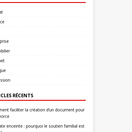
at
rce
prise
ilier
net
ique
ssion
ICLES RÉCENTS
nt faciliter la création d’un document pour
vorce
te enceinte : pourquoi le soutien familial est