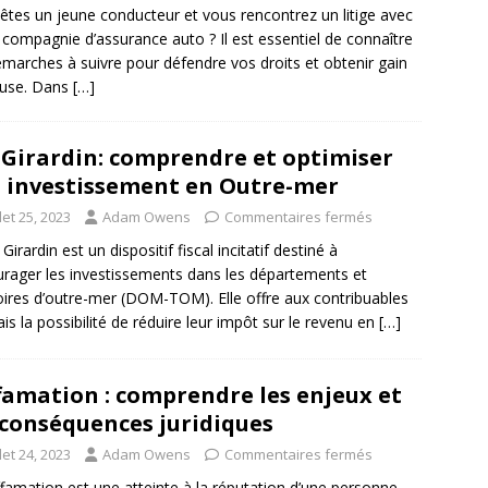
êtes un jeune conducteur et vous rencontrez un litige avec
 compagnie d’assurance auto ? Il est essentiel de connaître
émarches à suivre pour défendre vos droits et obtenir gain
ause. Dans
[…]
 Girardin: comprendre et optimiser
 investissement en Outre-mer
llet 25, 2023
Adam Owens
Commentaires fermés
 Girardin est un dispositif fiscal incitatif destiné à
rager les investissements dans les départements et
toires d’outre-mer (DOM-TOM). Elle offre aux contribuables
ais la possibilité de réduire leur impôt sur le revenu en
[…]
famation : comprendre les enjeux et
 conséquences juridiques
llet 24, 2023
Adam Owens
Commentaires fermés
ffamation est une atteinte à la réputation d’une personne,