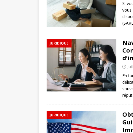
Si vo
vous 
dispo
(SARL
Nav
JURIDIQUE
Com
d’i
jui
En ta
délic
souve
réputa
Obt
JURIDIQUE
Gui
Im