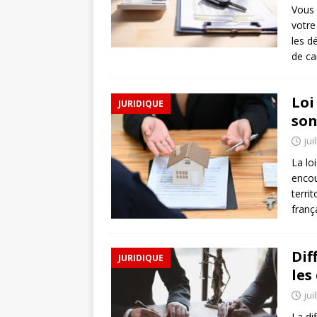
Vous 
votre
les d
de c
Loi
JURIDIQUE
son
jui
La loi
encou
terri
franç
Dif
JURIDIQUE
les
jui
La di