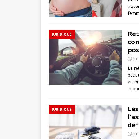
trave
femm
Ret
JURIDIQUE
com
pos
jui
Le re
peut 
autom
impor
Les
JURIDIQUE
l’a
déf
jui