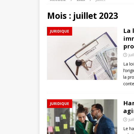
Mois :
juillet 2023
La 
JURIDIQUE
imm
pro
jui
La lo
l’orig
la pr
cont
Har
JURIDIQUE
agi
jui
Le ha