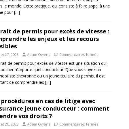
rs le monde. Cette pratique, qui consiste à faire appel à une
e pour
[…]
rait de permis pour excès de vitesse :
prendre les enjeux et les recours
sibles
llet 27, 2023
Adam Owens
Commentaires fermés
trait de permis pour excès de vitesse est une situation qui
toucher n’importe quel conducteur. Que vous soyez un
obiliste chevronné ou un jeune titulaire du permis, il est
tant de comprendre les
[…]
 procédures en cas de litige avec
ssurance jeune conducteur : comment
endre vos droits ?
llet 26, 2023
Adam Owens
Commentaires fermés