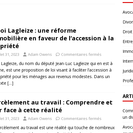
Avoc
Divo
loi Lagleize : une réforme
Droit
obilière en faveur de l’accession à la
Entre
priété
Immob
llet 31, 2023
Adam Owens
Commentaires fermés
Inter
i Lagleize, du nom du député Jean-Luc Lagleize qui en est à
ine, est une proposition de loi visant à faciliter l’accession à
Jurid
opriété pour les ménages aux revenus modestes. Dans un
Profe
exte
[…]
ART
cèlement au travail : Comprendre et
r face à cette réalité
Comme
un di
llet 31, 2023
Adam Owens
Commentaires fermés
Avoca
rcèlement au travail est une réalité qui touche de nombreux