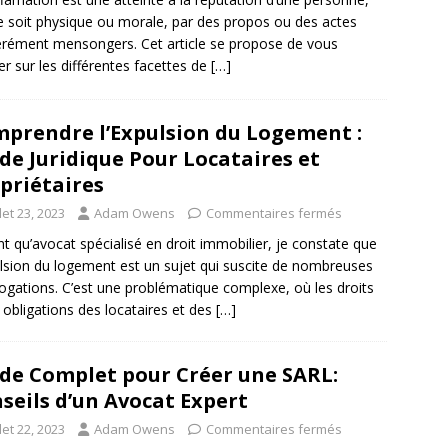
le soit physique ou morale, par des propos ou des actes
érément mensongers. Cet article se propose de vous
rer sur les différentes facettes de
[…]
prendre l’Expulsion du Logement :
de Juridique Pour Locataires et
priétaires
llet 23, 2023
Adam Owens
Commentaires fermés
nt qu’avocat spécialisé en droit immobilier, je constate que
ulsion du logement est un sujet qui suscite de nombreuses
rogations. C’est une problématique complexe, où les droits
s obligations des locataires et des
[…]
de Complet pour Créer une SARL:
seils d’un Avocat Expert
llet 22, 2023
Adam Owens
Commentaires fermés