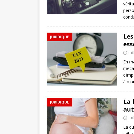
vérit
perso
condu
Les
JURIDIQUE
ess
jui
En ma
mécan
d’imp
à maî
La 
JURIDIQUE
aut
jui
La qu
fait 